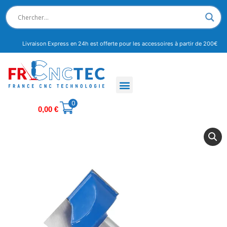
Livraison Express en 24h est offerte pour les accessoires à partir de 200€
0
0,00
€