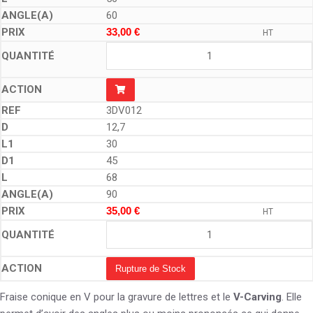
60
33,00
€
HT
3DV012
12,7
30
45
68
90
35,00
€
HT
Rupture de Stock
Fraise conique en V pour la gravure de lettres et le
V-Carving
. Elle