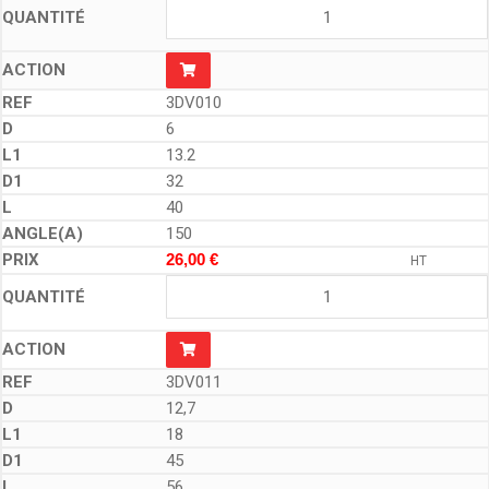
3DV010
6
13.2
32
40
150
26,00
€
HT
3DV011
12,7
18
45
56