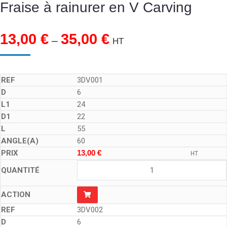
Fraise à rainurer en V Carving
13,00
€
35,00
€
–
HT
3DV001
6
24
22
55
60
13,00
€
HT
3DV002
6