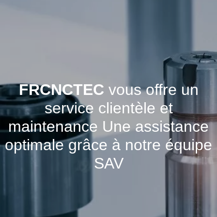
FRCNCTEC
vous offre un
service clientèle et
maintenance Une assistance
optimale grâce à notre équipe
SAV