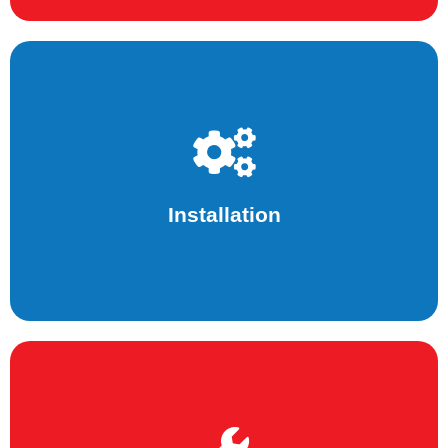
Voir plus
hautement qualifiés.
prise en main de vos machines par des techniciens
Installation
Des prestations d’installation, de mise en service et de
Voir plus