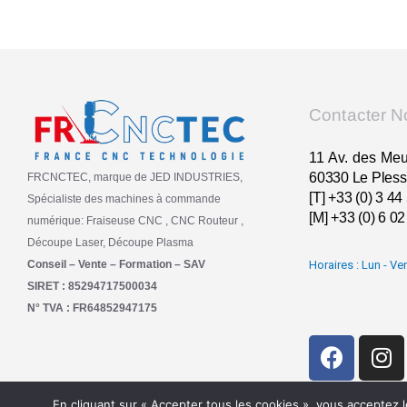
Contacter N
11 Av. des Meu
60330 Le Plessi
FRCNCTEC, marque de JED INDUSTRIES,
[T] +33 (0) 3 44
Spécialiste des machines à commande
[M] +33 (0) 6 0
numérique: Fraiseuse CNC , CNC Routeur ,
Découpe Laser, Découpe Plasma
Horaires : Lun - Ve
Conseil – Vente – Formation – SAV
SIRET : 85294717500034
N° TVA : FR64852947175
En cliquant sur « Accepter tous les cookies », vous acceptez le