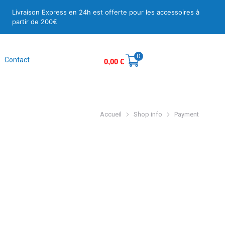
Livraison Express en 24h est offerte pour les accessoires à
partir de 200€
0
Contact
0,00
€
Accueil
Shop info
Payment