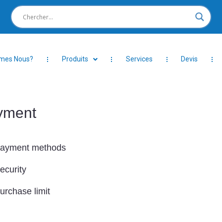
mes Nous?
Produits
Services
Devis
yment
Vous êtes ici :
ayment methods
ecurity
urchase limit