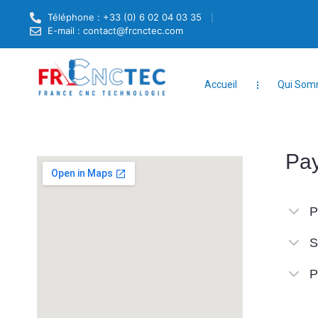
Téléphone : +33 (0) 6 02 04 03 35
E-mail : contact@frcnctec.com
Accueil
Qui Som
Pa
P
S
P