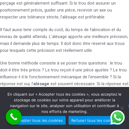
perçage est généralement suffisant. Si le trou doit assurer un
positionnement précis, guider une pièce, recevoir un axe ou
respecter une tolérance stricte, l’alésage est préférable.
Il faut aussi tenir compte du coût, du temps de fabrication et du
niveau de qualité attendu. L’alésage apporte une meilleure précision,
mais il demande plus de temps. Il doit donc être réservé aux trous
pour lesquels cette précision est réellement utile.
Une bonne méthode consiste à se poser trois questions : le trou
doit-il être très précis ? Le trou reçoit-il une pièce ajustée ? Le trou
influence-t-il le fonctionnement mécanique de l’ensemble ? Si la
réponse est oui, l’
alésage
est souvent nécessaire. Si la réponse est
non, un
perçage
bien réalisé peut suffire.
En cliquant sur « Accepter tous les cookies », vous acceptez le
stockage de cookies sur votre appareil pour améliorer la
FAQ sur le perçage et l’alésage de
navigation sur le site, analyser son utilisation et contribuer à
nos efforts de marketing.
trous précis
Accepter tous les cookies
Refuser tous les cookies
Quelle est la différence entre le perçage et