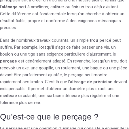
principalement à créer un trou dans une matière pleine, tandis que
l’
alésage
sert à améliorer, calibrer ou finir un trou déjà existant.
Cette différence est fondamentale lorsqu’on cherche à obtenir un
résultat fiable, propre et conforme à des exigences mécaniques
précises.
Dans de nombreux travaux courants, un simple
trou percé
peut
suffire. Par exemple, lorsqu’il s’agit de faire passer une vis, un
boulon ou une tige sans exigence particulière d’ajustement, le
perçage
est généralement adapté. En revanche, lorsqu’un trou doit
recevoir un axe, une goupille, un roulement, une bague ou une pièce
devant être parfaitement ajustée, le perçage seul montre
rapidement ses limites. C’est là que l’
alésage de précision
devient
indispensable. Il permet d’obtenir un diamètre plus exact, une
meilleure circularité, une surface intérieure plus régulière et une
tolérance plus serrée.
Qu’est-ce que le perçage ?
Le
perçage
est une opération d’usinage qui consiste à enlever de la