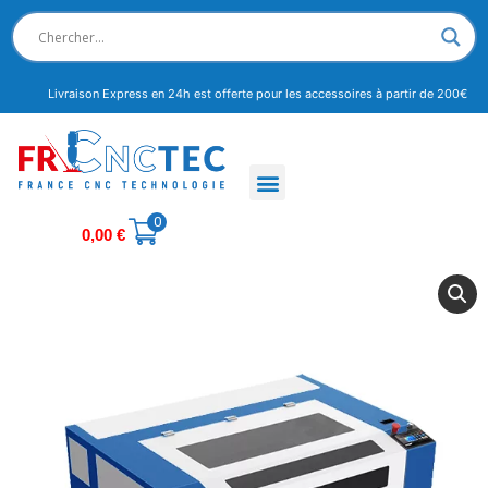
Livraison Express en 24h est offerte pour les accessoires à partir de 200€
0
0,00
€