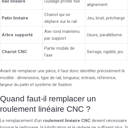
Rail linéaire
Guidage profilé fixe
alignement
Chariot qui se
Patin linéaire
Jeu, bruit, précharge
déplace sur le rail
Axe rond maintenu
Arbre supporté
Usure, parallélisme
par support
Partie mobile de
Chariot CNC
Serrage, rigidité, jeu
l’axe
Avant de remplacer une pièce, il faut donc identifier précisément le
modèle : dimensions, type de rail, longueur, entraxe, référence,
largeur du patin et système de fixation.
Quand faut-il remplacer un
roulement linéaire CNC ?
Le remplacement d’un
roulement linéaire CNC
devient nécessaire
lorsque le nettoyage, la lubrification et le réglage ne suffisent plus. Si