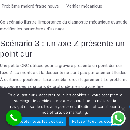
Problème malgré fraise neuve
Vérifier mécanique
Ce scénario illustre l’importance du diagnostic mécanique avant de
modifier les paramètres d’usinage.
Scénario 3 : un axe Z présente un
point dur
Une petite CNC utilisée pour la gravure présente un point dur sur
l’axe Z. La montée et la descente ne sont pas parfaitement fluides.
À certaines positions, l’axe semble forcer légèrement. Le problème
provoque des variations de profondeur en gravure fine.
En cliquant sur « Accepter tous les cookies », vous acceptez le
L’axe Z est particulièrement sensible, car il supporte la broche et
stockage de cookies sur votre appareil pour améliorer la
influence directement la profondeur de coupe. Un point dur peut
navigation sur le site, analyser son utilisation et contribuer à
nos efforts de marketing.
venir d’un roulement linéaire encrassé, d’un rail marqué, d’une vis
mal alignée ou d’un mauvais montage. Il faut démonter
Accepter tous les cookies
Refuser tous les cookies
prudemment, nettoyer, vérifier la fluidité sans la vis d’entraînement si