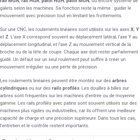
rail MGN
,
rail HGR
,
patin HGH
,
patin MGN
, ou encore système de
galets selon les machines. Sa fonction reste la même : guider le
mouvement avec précision tout en limitant les frottements.
Sur une CNC, les roulements linéaires sont utilisés sur les axes
X
,
Y
et
Z
. L’axe X correspond souvent au déplacement latéral, l’axe Y au
déplacement longitudinal, et l’axe Z au mouvement vertical de la
broche ou de la tête de coupe. Chaque axe doit rester parfaitement
guidé. Un défaut sur un seul roulement peut suffire à créer un
mouvement irrégulier ou une perte de précision.
Les roulements linéaires peuvent être montés sur des
arbres
cylindriques
ou sur des
rails profilés
. Les douilles à billes sur
arbres sont fréquentes sur les machines d’entrée ou de moyenne
gamme. Les rails profilés avec patins sont souvent utilisés sur des
machines plus rigides ou industrielles, car ils offrent une meilleure
capacité de charge et une précision supérieure. Dans tous les cas,
l’entretien et le contrôle restent importants.