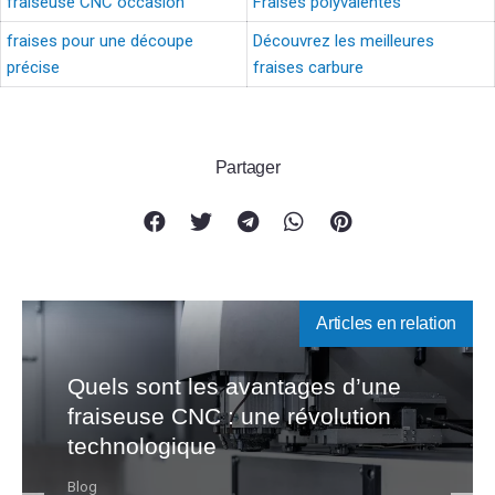
fraiseuse CNC occasion
Fraises polyvalentes
fraises pour une découpe
Découvrez les meilleures
précise
fraises carbure
Partager
Articles en relation
Quels sont les avantages d’une
fraiseuse CNC : une révolution
technologique
Blog